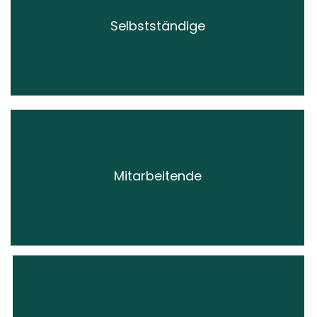
Selbstständige
Platz mieten!
Mitarbeitende
Platz mieten!