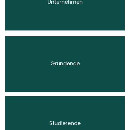
Unternehmen
Platz mieten!
Gründende
Platz mieten!
Studierende
Platz mieten!