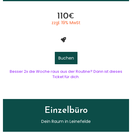
110
€
zzgl. 19% MwSt
Buchen
Besser 2x die Woche raus aus der Routine? Dann ist dieses
Ticket für dich.
Einzelbüro
Dein Raum in Leinefelde