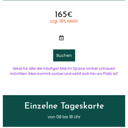
165
€
zzgl. 19% MwSt​
Buchen
Ideal für alle die häufiger Mal im Space vorbei schauen
möchten. Man kommt vorbei und setzt sich hin wo Platz ist!
Einzelne Tageskarte​
von 08 bis 18 Uhr​