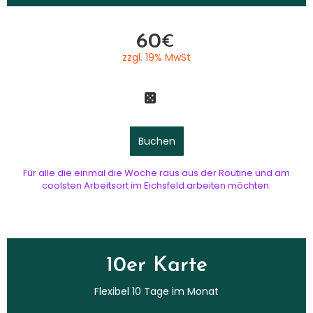
60
€
zzgl. 19% MwSt​
Buchen
Für alle die einmal die Woche raus aus der Routine und am
coolsten Arbeitsort im Eichsfeld arbeiten möchten.
10er Karte
Flexibel 10 Tage im Monat