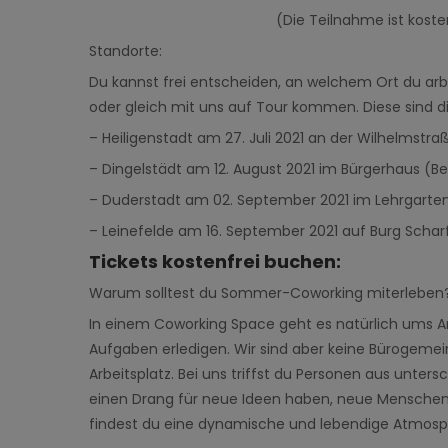
(Die Teilnahme ist kost
Standorte
:
Du kannst frei entscheiden, an welchem Ort du ar
oder gleich mit uns auf Tour kommen. Diese sind d
– Heiligenstadt
am 27. Juli 2021 an der Wilhelmstra
– Dingelstädt
am 12. August 2021 im Bürgerhaus (Bei
– Duderstadt
am 02. September 2021 im Lehrgarte
– Leinefelde
am 16. September 2021 auf Burg Scharf
Tickets kostenfrei buchen:
Warum solltest du Sommer-Coworking miterleben
In einem Coworking Space geht es natürlich ums Arb
Aufgaben erledigen. Wir sind aber keine Bürogemei
Arbeitsplatz. Bei uns triffst du Personen aus unter
einen Drang für neue Ideen haben, neue Menschen
findest du eine dynamische und lebendige Atmosph