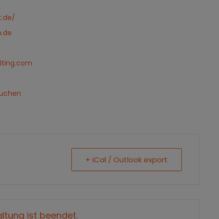
t.de/
n.de
lting.com
buchen
+ iCal / Outlook export
ltung ist beendet.