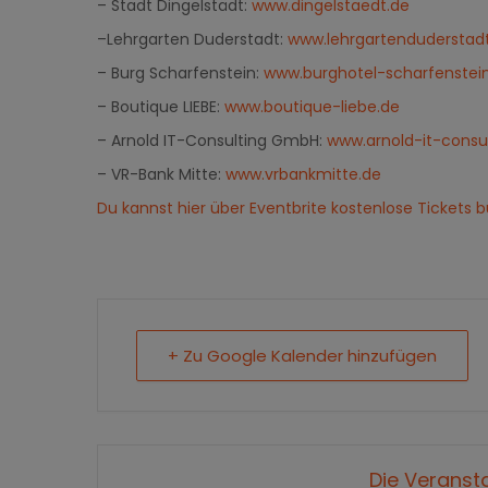
–
Stadt Dingelstädt:
www.dingelstaedt.de
–
Lehrgarten Duderstadt:
www.lehrgartenduderstad
–
Burg Scharfenstein:
www.burghotel-scharfenstei
–
Boutique LIEBE:
www.boutique-liebe.de
–
Arnold IT-Consulting GmbH:
www.arnold-it-consu
–
VR-Bank Mitte:
www.vrbankmitte.de
Du kannst hier über Eventbrite kostenlose Tickets 
+ Zu Google Kalender hinzufügen
Die Veransta