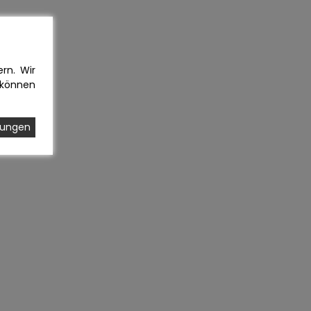
rn. Wir
 können
llungen