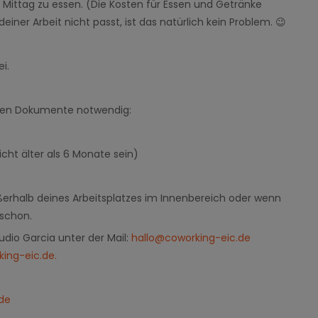
ittag zu essen. (Die Kosten für Essen und Getränke
ner Arbeit nicht passt, ist das natürlich kein Problem. 😉
ei
.
nden Dokumente notwendig:
)
ht älter als 6 Monate sein)
ßerhalb deines Arbeitsplatzes im Innenbereich oder wenn
 schon.
udio Garcia unter der Mail:
hallo@coworking-eic.de
ing-eic.de.
.de