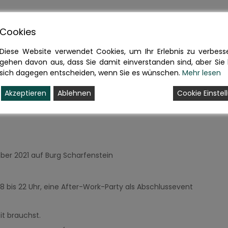
t Lust in einer schönen Atmosphäre zu arbeiten und dich
Cookies
i sein! Egal ob angestellt, selbstständig, noch am
zen, du bist herzlich willkommen!
Diese Website verwendet Cookies, um Ihr Erlebnis zu verbesse
gehen davon aus, dass Sie damit einverstanden sind, aber Sie
sich dagegen entscheiden, wenn Sie es wünschen.
Mehr lesen
n 20 Plätzen, deshalb bitten wir um Anmeldung.
 bereit.
Akzeptieren
Ablehnen
Cookie Einste
etten zur Verfügung.
t
ber 2021 auf Burg Scharfenstein
18 bis 22 Uhr, eine After-Work-Party
als Abschlussevent
it brauchst.