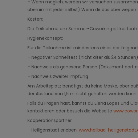
–
Wenn möglich, werden wir versuchen zusammen M
übernimmt jeder selbst) Wenn dir das aber wegen dei
Kosten
:
Die Teilnahme am Sommer-Coworking ist
kostenfr
Hygienekonzept
:
Für die Teilnahme ist mindestens eines der folge
–
Negativer Schnelltest (nicht älter als 24 Stunden
–
Nachweis als genesene Person (Dokument darf nic
–
Nachweis zweiter Impfung
Am Arbeitsplatz benötigst du keine Maske, aber au
der Abstand von 1,5 m nicht gehalten werden kann
Falls du Fragen hast, kannst du Elena Lopez und Cla
kontaktieren oder besuch die Webseite
www.cowork
Kooperationspartner
–
Heiligenstadt.erleben:
www.heilbad-heiligenstadt