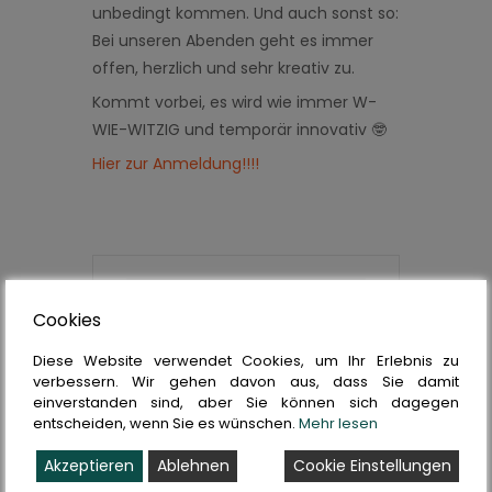
unbedingt kommen. Und auch sonst so:
Bei unseren Abenden geht es immer
offen, herzlich und sehr kreativ zu.
Kommt vorbei, es wird wie immer W-
WIE-WITZIG und temporär innovativ 🤓
Hier zur Anmeldung!!!!
Datum
Cookies
Mai 06 2021
Diese Website verwendet Cookies, um Ihr Erlebnis zu
Vorbei!
verbessern. Wir gehen davon aus, dass Sie damit
einverstanden sind, aber Sie können sich dagegen
Uhrzeit
entscheiden, wenn Sie es wünschen.
Mehr lesen
Akzeptieren
Ablehnen
Cookie Einstellungen
18:30 - 21:00