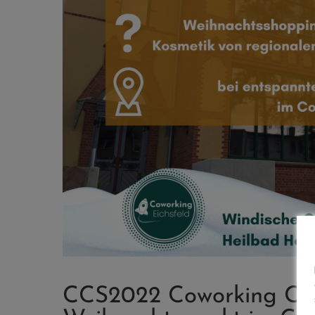
CCS2022 Coworking Chr