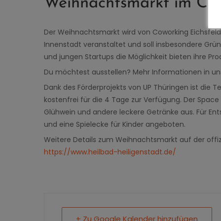
Weihnachtsmarkt im Co
Der Weihnachtsmarkt wird von Coworking Eichsfel
Innenstadt veranstaltet und soll insbesondere Grü
und jungen Startups die Möglichkeit bieten ihre P
Du möchtest ausstellen? Mehr Informationen in 
Dank des Förderprojekts von UP Thüringen ist die Te
kostenfrei für die 4 Tage zur Verfügung. Der Space
Glühwein und andere leckere Getränke aus. Für Ent
und eine Spielecke für Kinder angeboten.
Weitere Details zum Weihnachtsmarkt auf der offizi
https://www.heilbad-heiligenstadt.de/
+ Zu Google Kalender hinzufügen