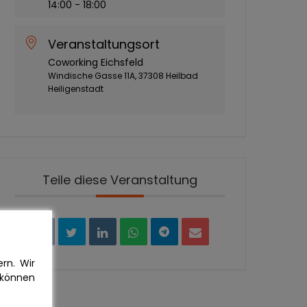
14:00 - 18:00
Veranstaltungsort
Coworking Eichsfeld
Windische Gasse 11A, 37308 Heilbad
Heiligenstadt
Teile diese Veranstaltung
rn. Wir
 können