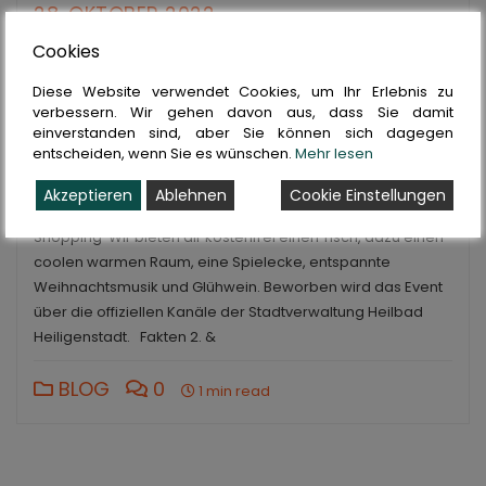
28. OKTOBER 2022
Cookies
CCS2022 Coworking Christmas
Shopping
Diese Website verwendet Cookies, um Ihr Erlebnis zu
verbessern. Wir gehen davon aus, dass Sie damit
einverstanden sind, aber Sie können sich dagegen
Weihnachtsmarkt im Coworking Wir bieten dir an auf einem
entscheiden, wenn Sie es wünschen.
Mehr lesen
kleinen „Spezialweihnachtsmarkt“ im Rahmen des großen
Weihnachtsmarktes der Stadt deine Waren, Basteleien und
Akzeptieren
Ablehnen
Cookie Einstellungen
Dienstleistungen anzubieten. Coworking Christmas
Shopping Wir bieten dir kostenfrei einen Tisch, dazu einen
coolen warmen Raum, eine Spielecke, entspannte
Weihnachtsmusik und Glühwein. Beworben wird das Event
über die offiziellen Kanäle der Stadtverwaltung Heilbad
Heiligenstadt. Fakten 2. &
BLOG
0
1 min read