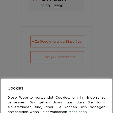
18:00 - 22:00
+ Zu Google Kalender hinzufügen
+ iCal / Outlook export
Cookies
Die
Diese Website verwendet Cookies, um Ihr Erlebnis zu
Veranstaltung ist
verbessern. Wir gehen davon aus, dass Sie damit
einverstanden sind, aber Sie können sich dagegen
entscheiden, wenn Sie es wünschen.
Mehr lesen