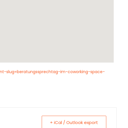
ent-slug=beratungssprechtag-im-coworking-space-
+ iCal / Outlook export